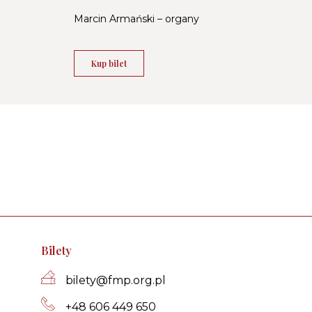
Marcin Armański – organy
Kup bilet
Bilety
bi­le­ty­@fmp.org.pl
+48 606 449 650