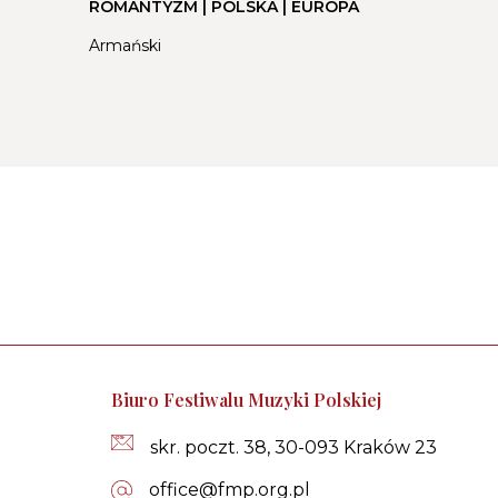
ROMANTYZM | POLSKA | EUROPA
Armański
Biu­ro Fe­sti­wa­lu Muzyki Polskiej
skr. poczt. 38, 30-093 Kra­ków 23
of­fi­ce­@fmp.org.pl