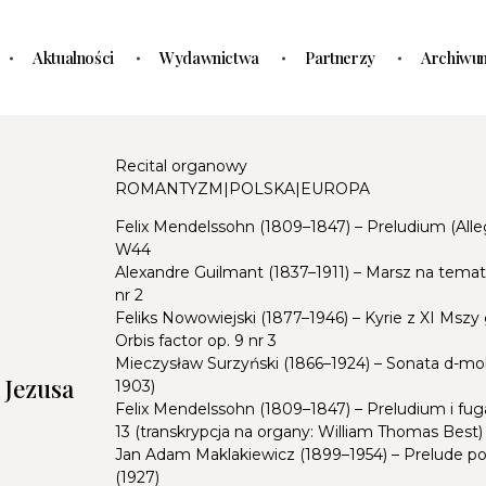
Aktualności
Wydawnictwa
Partnerzy
Archiwu
Recital organowy
ROMANTYZM|POLSKA|EUROPA
Felix Mendelssohn (1809–1847) – Preludium (All
W44
Alexandre Guilmant (1837–1911) – Marsz na temat
nr 2
Feliks Nowowiejski (1877–1946) – Kyrie z XI Mszy 
Orbis factor op. 9 nr 3
Mieczysław Surzyński (1866–1924) – Sonata d-moll
 Jezusa
1903)
Felix Mendelssohn (1809–1847) – Preludium i fu
13 (transkrypcja na organy: William Thomas Best)
Jan Adam Maklakiewicz (1899–1954) – Prelude po
(1927)