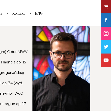
m
Kontakt
ENG
egro) C-dur MWV
 Haendla op. 15
gregoriańskiej
 op. 34 (wyd.
ga e-moll WoO
ur orgue op. 17