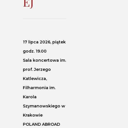
EJ
A
M
2
17 lipca 2026, piątek
godz. 19.00
2
Sala koncertowa im.
prof. Jerzego
.
Katlewicza,
F
Filharmonia im.
Karola
E
Szymanowskiego w
Krakowie
S
POLAND ABROAD