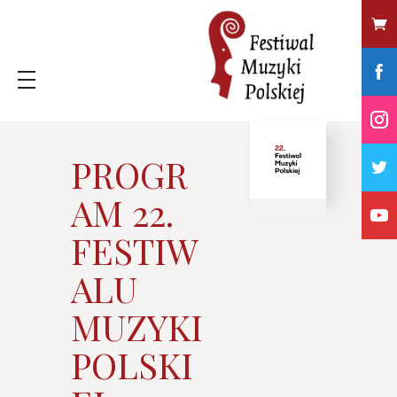
PROGR
P
AM 22.
R
FESTIW
ALU
O
MUZYKI
G
POLSKI
R