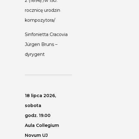
2 (1896) /w 150.
Z
rocznicę urodzin
kompozytora/
Y
Sinfonietta Cracovia
K
Jürgen Bruns –
dyrygent
I
P
O
18 lipca 2026,
sobota
L
godz. 19.00
S
Aula Collegium
Novum UJ