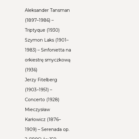
T
Aleksander Tansman
(1897–1986) –
I
Triptyque (1930)
Szymon Laks (1901–
W
1983) – Sinfonietta na
A
orkiestrę smyczkową
(1936)
L
Jerzy Fitelberg
(1903–1951) –
U
Concerto (1928)
M
Mieczysław
Karłowicz (1876–
U
1909) – Serenada op.