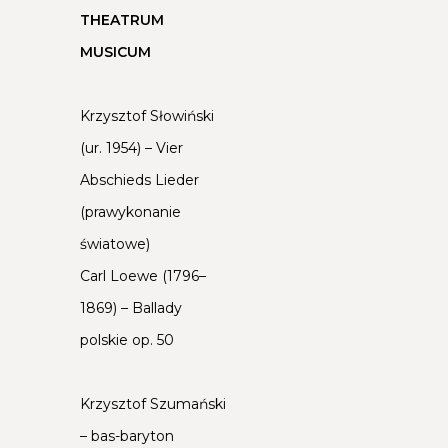
K
THEATRUM
MUSICUM
I
E
Krzysztof Słowiński
(ur. 1954) – Vier
J
Abschieds Lieder
(prawykonanie
światowe)
Carl Loewe (1796–
1869) – Ballady
polskie op. 50
Krzysztof Szumański
– bas-baryton