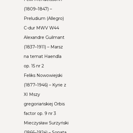
(1809–1847) –
Preludium (Allegro)
C-dur MWV W44
Alexandre Guilmant
(1837–1911) – Marsz
na temat Haendla
op. 15 nr 2
Feliks Nowowiejski
(1877–1946) – Kyrie z
XI Mszy
gregoriańskiej Orbis
factor op. 9 nr 3
Mieczysław Surzyński
(1866–1924) – Sonata