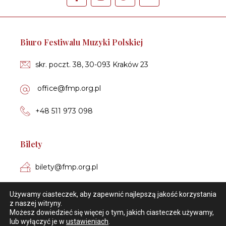
Biu­ro Fe­sti­wa­lu Muzyki Polskiej
skr. poczt. 38, 30-093 Kra­ków 23
of­fi­ce­@fmp.org.pl
+48 511 973 098
Bilety
bi­le­ty­@fmp.org.pl
+48 606 449 650
Używamy ciasteczek, aby zapewnić najlepszą jakość korzystania
z naszej witryny.
Możesz dowiedzieć się więcej o tym, jakich ciasteczek używamy,
lub wyłączyć je w
ustawieniach
.