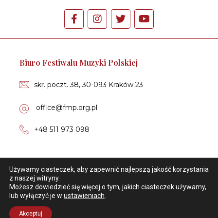
k
l
Biu­ro Fe­sti­wa­lu Muzyki Polskiej
e
skr. poczt. 38, 30-093 Kra­ków 23
p
of­fi­ce­@fmp.org.pl
u
+48 511 973 098
o
Bilety
Używamy ciasteczek, aby zapewnić najlepszą jakość korzystania
n
z naszej witryny.
bi­le­ty­@fmp.org.pl
Możesz dowiedzieć się więcej o tym, jakich ciasteczek używamy,
lub wyłączyć je w
ustawieniach
.
-
+48 606 449 650
Akceptuj