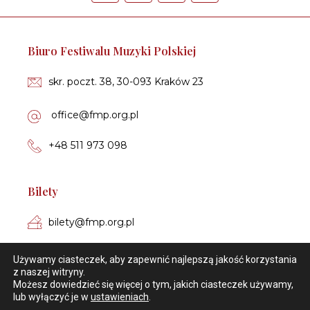
Biu­ro Fe­sti­wa­lu Muzyki Polskiej
skr. poczt. 38, 30-093 Kra­ków 23
of­fi­ce­@fmp.org.pl
+48 511 973 098
Bilety
bi­le­ty­@fmp.org.pl
+48 606 449 650
Używamy ciasteczek, aby zapewnić najlepszą jakość korzystania
z naszej witryny.
Możesz dowiedzieć się więcej o tym, jakich ciasteczek używamy,
Sklep on-line
lub wyłączyć je w
ustawieniach
.