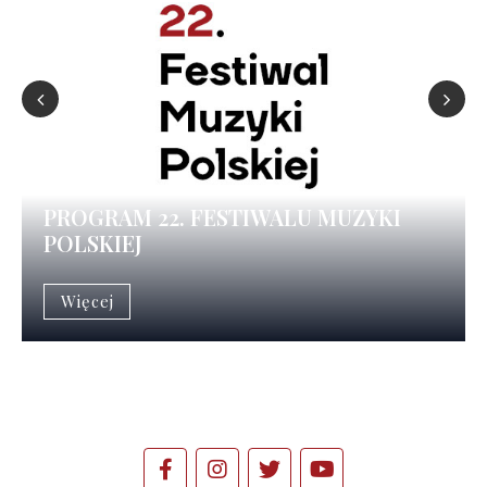
Prev
Nex
ious
t
PROGRAM 22. FESTIWALU MUZYKI
POLSKIEJ
Więcej